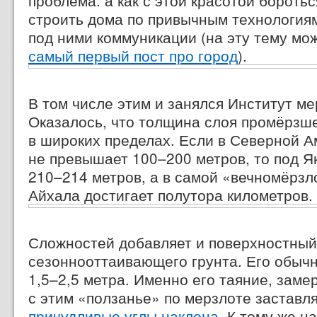
проблема: а как с этой красотой бороть
строить дома по привычным технология
под ними коммуникации (на эту тему мо
самый первый пост про город
).
В том числе этим и занялся Институт м
Оказалось, что толщина слоя промёрзше
в широких пределах. Если в Северной А
не превышает
100–200 метров,
то под Я
210–214 метров,
а в самой «вечномёрзл
Айхала достигает полутора километров.
Сложностей добавляет и поверхностный
сезоннооттаивающего грунта. Его обыч
1,5–2,5 метра.
Именно его таяние, заме
с этим «ползанье» по мерзлоте заставл
причудливые углы наклона
. К тому же н