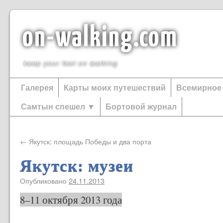
on-walking.com
keep your feet on walking
Галерея
Карты моих путешествий
Всемирное
Самтын спешел ▼
Бортовой журнал
←
Якутск: площадь Победы и два порта
Якутск: музеи
Опубликовано
24.11.2013
8–11 октября 2013 года