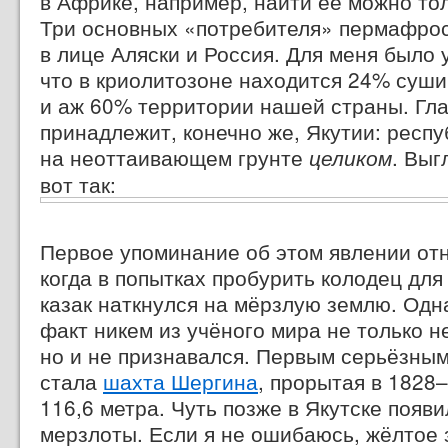
в Африке, например, найти её можно тол
Три основных «потребителя» пермафро
в лице Аляски и Россия. Для меня было 
что в криолитозоне находится 24% суш
и аж 60% территории нашей страны. Гла
принадлежит, конечно же, Якутии: респу
на неоттаивающем грунте
. Выг
целиком
вот так:
Первое упоминание об этом явлении отно
когда в попытках пробурить колодец для
казак наткнулся на мёрзлую землю. Одн
факт никем из учёного мира не только н
но и не признавался. Первым серьёзны
стала
шахта Шергина
, прорытая
в 1828–
116,6 метра.
Чуть позже в Якутске появи
мерзлоты. Если я не ошибаюсь, жёлтое 