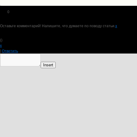
0
Оставьте комментарий! Напишите, что думаете по поводу статьи.
x
(
)
x
|
Ответить
Insert