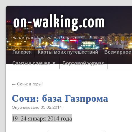
on-walking.com
keep your feet on walking
Галерея
Карты моих путешествий
Всемирное
Самтын спешел ▼
Бортовой журнал
←
Сочи: в горы!
Сочи: база Газпрома
Опубликовано
05.02.2014
19–24 января 2014 года