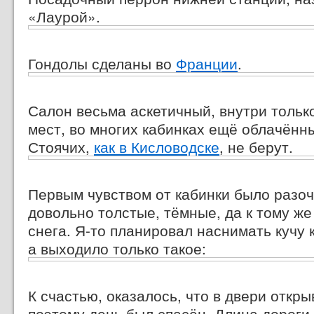
«Лаурой».
Гондолы сделаны во
Франции
.
Салон весьма аскетичный, внутри тольк
мест, во многих кабинках ещё облачённы
Стоячих,
как в Кисловодске
, не берут.
Первым чувством от кабинки было разоч
довольно толстые, тёмные, да к тому же
снега.
Я-то
планировал наснимать кучу 
а выходило только такое:
К счастью, оказалось, что в двери откр
поэтому день был спасён. Длина дороги