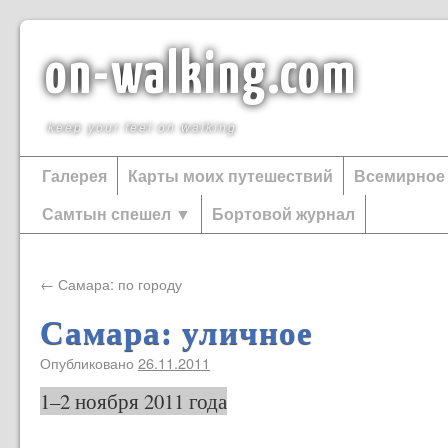
on-walking.com
keep your feet on walking
Галерея
Карты моих путешествий
Всемирное
Самтын спешел ▼
Бортовой журнал
←
Самара: по городу
Самара: уличное
Опубликовано
26.11.2011
1–2 ноября 2011 года