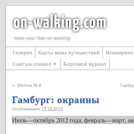
on-walking.com
keep your feet on walking
Галерея
Карты моих путешествий
Всемирное
Самтын спешел ▼
Бортовой журнал
←
Мелочь № 6
Гамбур
Гамбург: окраины
Опубликовано
13.10.2013
Июль—октябрь 2012 года, февраль—март, ав