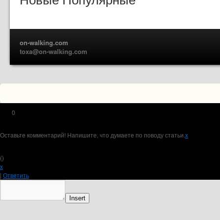
on-walking.com
toxa@on-walking.com
0
Оставьте комментарий! Напишите, что думаете по поводу статьи.
x
(
)
x
|
Ответить
Insert