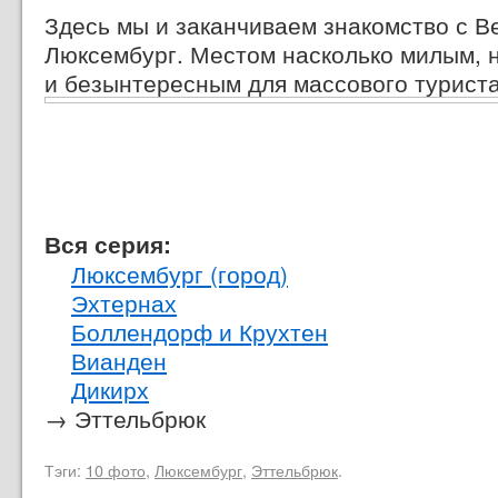
Здесь мы и заканчиваем знакомство с В
Люксембург. Местом насколько милым, 
и безынтересным для массового туриста
Вся серия:
Люксембург (город)
Эхтернах
Боллендорф и Крухтен
Вианден
Дикирх
→ Эттельбрюк
Тэги:
10 фото
,
Люксембург
,
Эттельбрюк
.