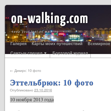
on-walking.com
keep your feet on walking
Галерея
Карты моих путешествий
Всемирное
Самтын спешел ▼
Бортовой журнал
←
Дикирх: 10 фото
Эттельбрюк: 10 фото
Опубликовано
23.10.2016
10 ноября 2013 года