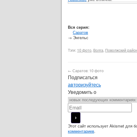
Вся серия:
Саратов
→ Энгельс
Тэги:
10 фото
,
Волга
,
Поволжский райо
←
Саратов: 10 фото
Подписаться
авторизуйтесь
Уведомить о
Этот сайт использует Akismet для 
комментариев
.