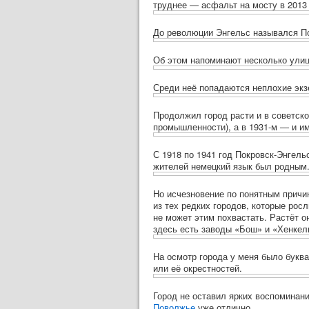
труднее — асфальт на мосту в 2013
До революции Энгельс назывался По
Об этом напоминают несколько улиц 
Среди неё попадаются неплохие эк
Продолжил город расти и в советско
промышленности),
а в 1931-м —
и им
С 1918 по 1941 год Покровск-Энге
жителей немецкий язык был родным.
Но исчезновение по понятным причи
из тех редких городов, которые рос
не может этим похвастать. Растёт о
здесь есть заводы «Бош» и «Хенкел
На осмотр города у меня было букв
или её окрестностей.
Город не оставил ярких воспоминани
Поволжье
уже отлично.