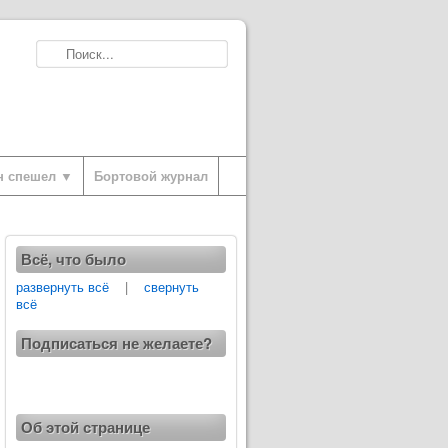
н спешел ▼
Бортовой журнал
Всё, что было
развернуть всё
|
свернуть
всё
Подписаться не желаете?
Об этой странице