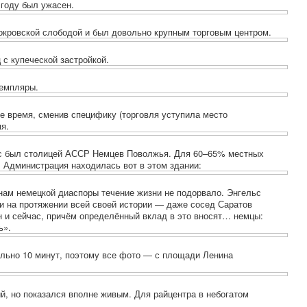
 году был ужасен.
кровской слободой и был довольно крупным торговым центром.
с купеческой застройкой.
земпляры.
е время, сменив специфику (торговля уступила место
я.
льс был столицей АССР Немцев Поволжья.
Для 60–65%
местных
 Администрация находилась вот в этом здании:
нам немецкой диаспоры течение жизни не подорвало. Энгельс
ли на протяжении всей своей истории — даже сосед Саратов
н и сейчас, причём определённый вклад в это вносят… немцы:
ь».
ально 10 минут, поэтому все фото — с площади Ленина
й, но показался вполне живым. Для райцентра в небогатом