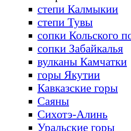
степи Калмыкии
степи Тувы
сопки Кольского п
сопки Забайкалья
вулканы Камчатки
горы Якутии
Кавказские горы
Саяны
Сихотэ-Алинь
Уральские горы