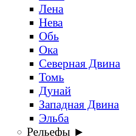
Лена
Нева
Обь
Ока
Северная Двина
Томь
Дунай
Западная Двина
Эльба
Рельефы ►