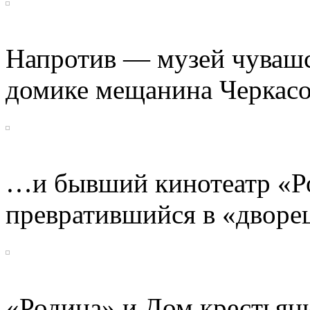
Напротив — музей чувашс
домике мещанина Черкас
…и бывший кинотеатр «Ро
превратившийся в «дворец
«Родина» и Дом крестьян