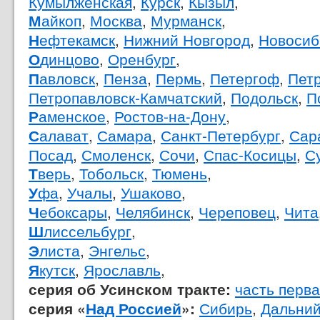
Кумылженская
,
Курск
,
Кызыл
,
айкоп
,
Москва
,
Мурманск
,
М
ефтекамск
,
Нижний Новгород
,
Новосиб
Н
динцово
,
Оренбург
,
О
авловск
,
Пенза
,
Пермь
,
Петергоф
,
Пет
П
Петропавловск-Камчатский
,
Подольск
,
П
аменское
,
Ростов-на-Дону
,
Р
алават
,
Самара
,
Санкт-Петербург
,
Сар
С
Посад
,
Смоленск
,
Сочи
,
Спас-Косицы
,
С
верь
,
Тобольск
,
Тюмень
,
Т
фа
,
Учалы
,
Ушаково
,
У
ебоксары
,
Челябинск
,
Череповец
,
Чита
Ч
лиссельбург
,
Ш
листа
,
Энгельс
,
Э
кутск
,
Ярославль
,
Я
часть перв
серия об Усинском тракте:
Сибирь
,
Дальний
серия «
Над Россией
»: