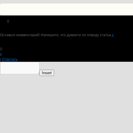
0
Оставьте комментарий! Напишите, что думаете по поводу статьи.
x
(
)
x
|
Ответить
Insert