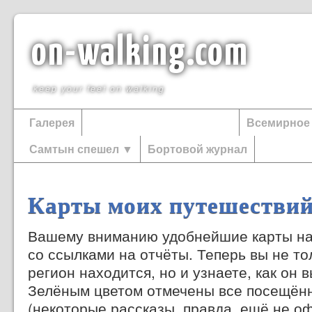
on-walking.com
keep your feet on walking
Галерея
Карты моих путешествий
Всемирное
Самтын спешел ▼
Бортовой журнал
Карты моих путешестви
Вашему вниманию удобнейшие карты на
со ссылками на отчёты. Теперь вы не тол
регион находится, но и узнаете, как он 
Зелёным цветом отмечены все посещён
(некоторые рассказы, правда, ещё не 