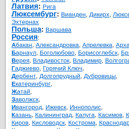
Латвия
:
Рига
Люксембург
:
Вианден
,
Дикирх
,
Люкс
Эхтернах
Польша
:
Варшава
Россия
:
бакан
,
Александровка
,
Апрелевка
,
Арха
А
арнаул
,
Боголюбово
,
Борисоглебск
,
Бр
Б
ерея
,
Владивосток
,
Владимир
,
Волгогр
В
аджиево
,
Горячий Ключ
,
Г
ербент
,
Долгопрудный
,
Дубровицы
,
Д
катеринбург
,
Е
атай
,
Ж
аволжск
,
З
вангород
,
Ижевск
,
Иннополис
,
И
азань
,
Калининград
,
Калуга
,
Касимов
,
К
Киров
,
Кисловодск
,
Кострома
,
Краснода