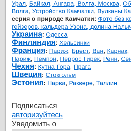
Урал
,
Байкал, Ангара, Волга, Москва
,
Об
Волга
,
Устройство Камчатки
,
Вулканы Ка
Фото без 
серия о природе Камчатки:
гейзеров, кальдера Узона, долина Налы
Украина
Одесса
:
Финляндия
Хельсинки
:
Франция
Париж
,
Брест
,
Ван
,
Карнак
,
:
Париж
,
Пемпон
,
Перрос-Гирек
,
Ренн
,
Се
Чехия
Кутна-Гора
,
Прага
:
Швеция
Стокгольм
:
Эстония
Нарва
,
Раквере
,
Таллин
:
Подписаться
авторизуйтесь
Уведомить о