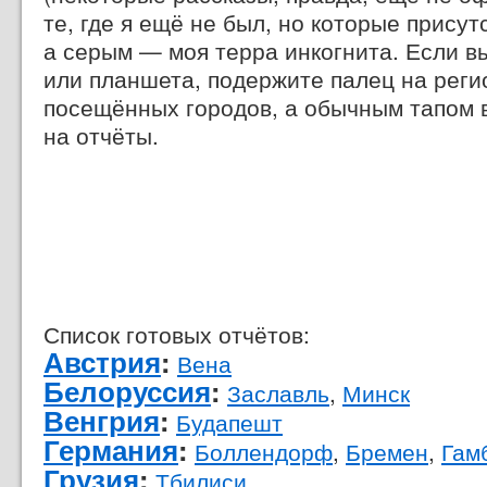
те, где я ещё не был, но которые прису
а серым — моя терра инкогнита. Если в
или планшета, подержите палец на реги
посещённых городов, а обычным тапом 
на отчёты.
Список готовых отчётов:
Австрия
:
Вена
Белоруссия
:
Заславль
,
Минск
Венгрия
:
Будапешт
Германия
:
Боллендорф
,
Бремен
,
Гам
Грузия
:
Тбилиси