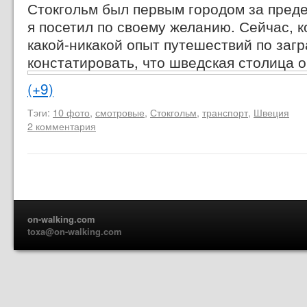
Стокгольм был первым городом за пре
я посетил по своему желанию. Сейчас, к
какой-никакой
опыт путешествий по загр
констатировать, что шведская столица о
(+9)
Тэги:
10 фото
,
смотровые
,
Стокгольм
,
транспорт
,
Швеция
2 комментария
on-walking.com
toxa@on-walking.com