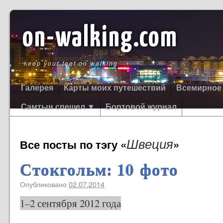
on-walking.com
keep your feet on walking
Галерея
Карты моих путешествий
Всемирное
Самтын спешел ▼
Бортовой журнал
Швеция
Все посты по тэгу «
»
Стокгольм: 10 фото
Опубликовано
02.07.2014
1–2 сентября 2012 года