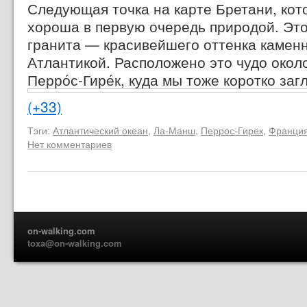
Следующая точка на карте Бретани, кот
хороша в первую очередь природой. Это
гранита — красивейшего оттенка каме
Атлантикой. Расположено это чудо окол
Перро́с-Гире́к,
куда мы тоже коротко заг
(+33)
Тэги:
Атлантический океан
,
Ла-Манш
,
Перрос-Гирек
,
Франци
Нет комментариев
on-walking.com
toxa@on-walking.com