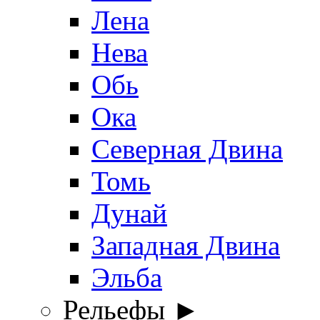
Лена
Нева
Обь
Ока
Северная Двина
Томь
Дунай
Западная Двина
Эльба
Рельефы ►