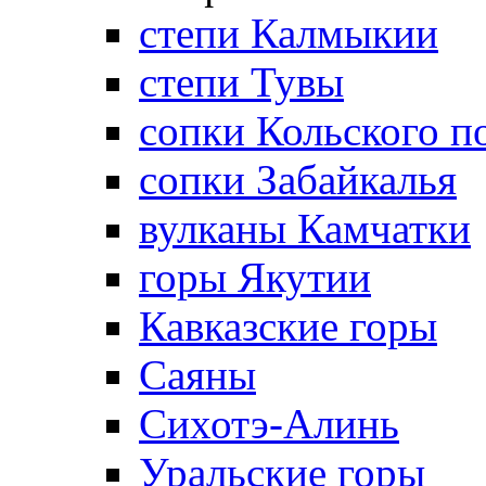
степи Калмыкии
степи Тувы
сопки Кольского п
сопки Забайкалья
вулканы Камчатки
горы Якутии
Кавказские горы
Саяны
Сихотэ-Алинь
Уральские горы