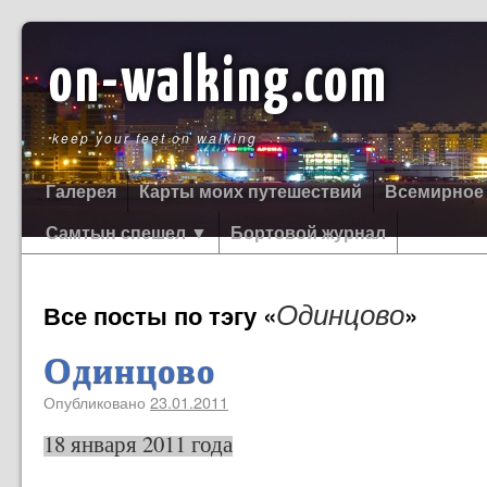
on-walking.com
keep your feet on walking
Галерея
Карты моих путешествий
Всемирное
Самтын спешел ▼
Бортовой журнал
Одинцово
Все посты по тэгу «
»
Одинцово
Опубликовано
23.01.2011
18 января 2011 года