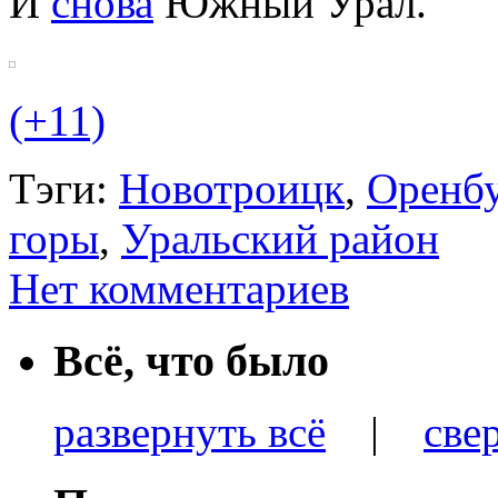
И
снова
Южный Урал.
(+11)
Тэги:
Новотроицк
,
Оренбу
горы
,
Уральский район
Нет комментариев
Всё, что было
развернуть всё
|
све