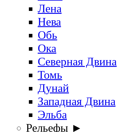
Лена
Нева
Обь
Ока
Северная Двина
Томь
Дунай
Западная Двина
Эльба
Рельефы ►