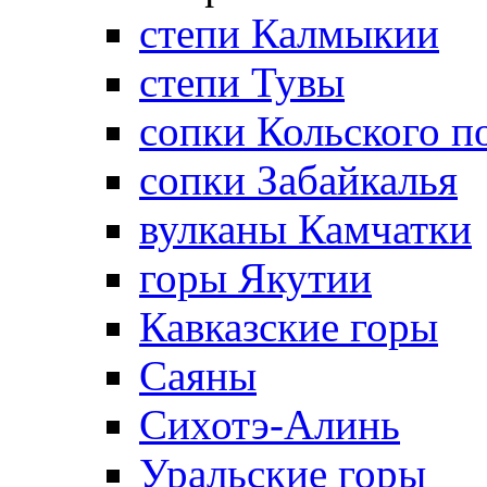
степи Калмыкии
степи Тувы
сопки Кольского п
сопки Забайкалья
вулканы Камчатки
горы Якутии
Кавказские горы
Саяны
Сихотэ-Алинь
Уральские горы