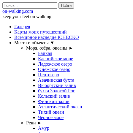
Search
for:
on-walking.com
keep your feet on walking
Пропустить
Галерея
Карты моих путешествий
Всемирное наследие ЮНЕСКО
Места и объекты ▼
Моря, озёра, океаны ►
Байкал
Каспийское море
Ладожское озеро
Онежское озеро
Пертозеро
Авачинская бухта
Выборгский залив
бухта Золотой Рог
Кольский залив
Финский залив
Атлантический океан
Тихий океан
Чёрное море
Реки ►
Амур