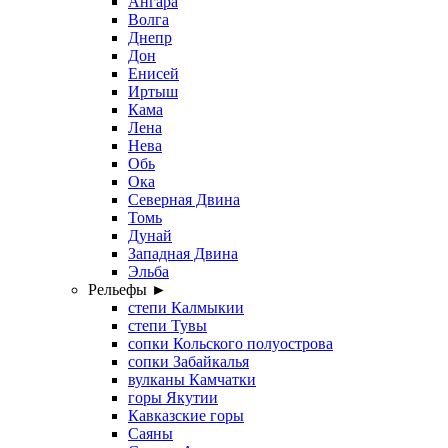
Ангара
Волга
Днепр
Дон
Енисей
Иртыш
Кама
Лена
Нева
Обь
Ока
Северная Двина
Томь
Дунай
Западная Двина
Эльба
Рельефы ►
степи Калмыкии
степи Тувы
сопки Кольского полуострова
сопки Забайкалья
вулканы Камчатки
горы Якутии
Кавказские горы
Саяны