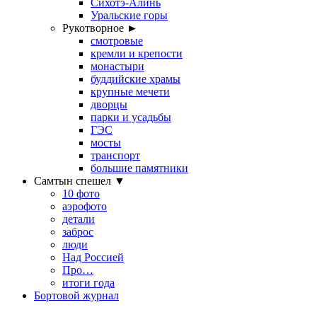
Сихотэ-Алинь
Уральские горы
Рукотворное ►
смотровые
кремли и крепости
монастыри
буддийские храмы
крупные мечети
дворцы
парки и усадьбы
ГЭС
мосты
транспорт
большие памятники
Самтын спешел ▼
10 фото
аэрофото
детали
заброс
люди
Над Россией
Про…
итоги года
Бортовой журнал