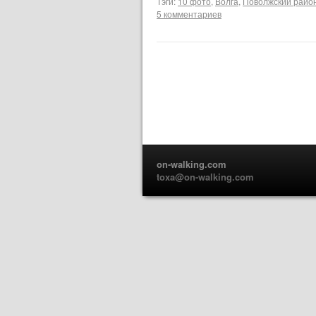
Тэги:
10 фото
,
Волга
,
Поволжский райо
5 комментариев
on-walking.com
toxa@on-walking.com