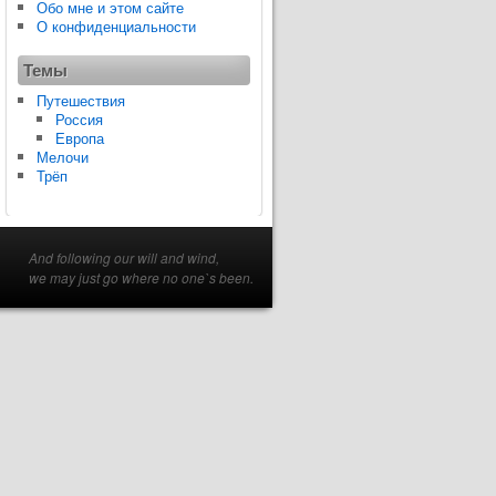
Обо мне и этом сайте
О конфиденциальности
Темы
Путешествия
Россия
Европа
Мелочи
Трёп
And following our will and wind,
we may just go where no one`s been.