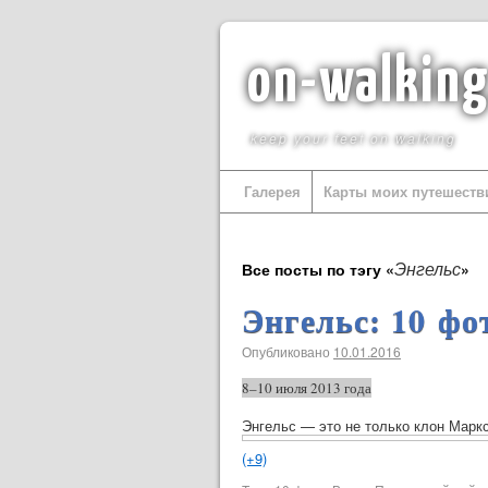
on-walkin
keep your feet on walking
Галерея
Карты моих путешеств
Энгельс
Все посты по тэгу «
»
Энгельс: 10 фо
Опубликовано
10.01.2016
8–10 июля
2013 года
Энгельс — это не только клон Маркс
(+9)