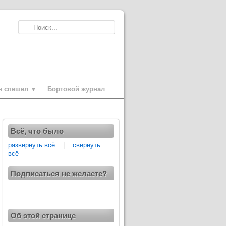
н спешел ▼
Бортовой журнал
Всё, что было
развернуть всё
|
свернуть
всё
Подписаться не желаете?
Об этой странице