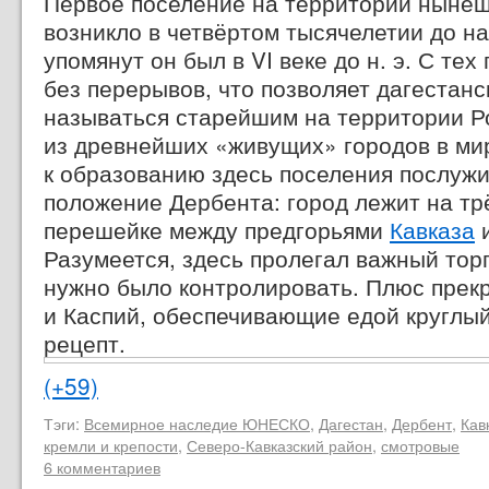
Первое поселение на территории ныне
возникло в четвёртом тысячелетии до н
упомянут он был в VI веке до н. э. С тех
без перерывов, что позволяет дагестанс
называться старейшим на территории Р
из древнейших «живущих» городов в ми
к образованию здесь поселения послуж
положение Дербента: город лежит на т
перешейке между предгорьями
Кавказа
и
Разумеется, здесь пролегал важный тор
нужно было контролировать. Плюс прек
и Каспий, обеспечивающие едой круглый 
рецепт.
(+59)
Тэги:
Всемирное наследие ЮНЕСКО
,
Дагестан
,
Дербент
,
Кав
кремли и крепости
,
Северо-Кавказский район
,
смотровые
6 комментариев